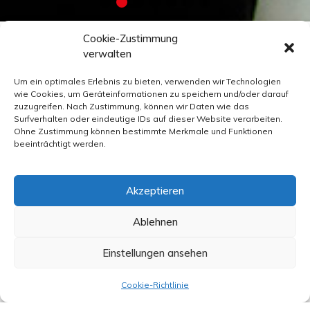
Cookie-Zustimmung
verwalten
STARTE DEINE
Um ein optimales Erlebnis zu bieten, verwenden wir Technologien
AUSBILDUNG BEI
wie Cookies, um Geräteinformationen zu speichern und/oder darauf
zuzugreifen. Nach Zustimmung, können wir Daten wie das
UNS
Surfverhalten oder eindeutige IDs auf dieser Website verarbeiten.
Ohne Zustimmung können bestimmte Merkmale und Funktionen
beeinträchtigt werden.
Unsere
Ausbildungsplätze
bieten spannende
Perspektiven sowohl im technischen als auch im
Akzeptieren
kaufmännischen Bereich. Tauche ein in eine Welt
Ablehnen
voller Energie, Power und Leidenschaft für das,
was wir tun.
Einstellungen ansehen
Unser Ziel ist es, talentierte und motivierte
Cookie-Richtlinie
Nachwuchskräfte zu fördern, die gemeinsam mit